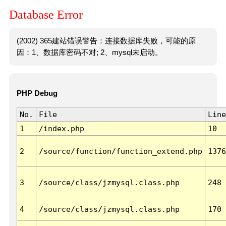
Database Error
(2002) 365建站错误警告：连接数据库失败，可能的原
因：1、数据库密码不对; 2、mysql未启动。
PHP Debug
No.
File
Line
1
/index.php
10
2
/source/function/function_extend.php
1376
3
/source/class/jzmysql.class.php
248
4
/source/class/jzmysql.class.php
170